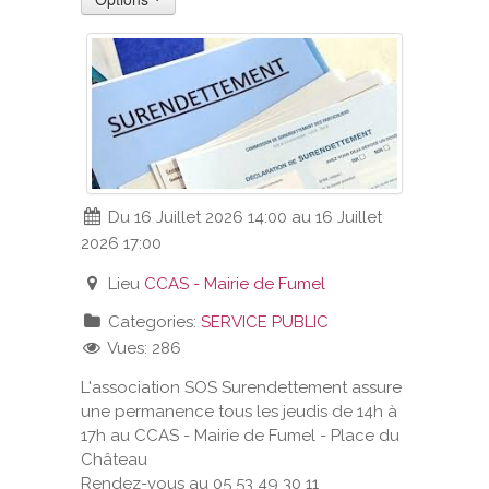
VOS DEMARCHES
VIE SCOLAIRE
SOCIAL
Du 16 Juillet 2026 14:00 au 16 Juillet
SPORTS ET LOISIRS
2026 17:00
CULTURE ET PATRIMOINE
Lieu
CCAS - Mairie de Fumel
Categories:
SERVICE PUBLIC
DÉCISIONS & DÉLIBÉRATIONS
Vues: 286
L'association SOS Surendettement assure
RENDEZ-VOUS EN LIGNE
une permanence tous les jeudis de 14h à
17h au CCAS - Mairie de Fumel - Place du
Château
Rendez-vous au 05 53 49 30 11