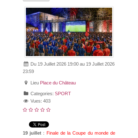
VOS DEMARCHES
VIE SCOLAIRE
SOCIAL
SPORTS ET LOISIRS
Du 19 Juillet 2026 19:00 au 19 Juillet 2026
23:59
CULTURE ET PATRIMOINE
Lieu
Place du Château
Categories:
SPORT
DÉCISIONS & DÉLIBÉRATIONS
Vues: 403
RENDEZ-VOUS EN LIGNE
19 juillet
:
Finale de la Coupe du monde de