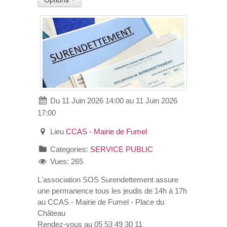
VOS DEMARCHES
VIE SCOLAIRE
SOCIAL
Du 11 Juin 2026 14:00 au 11 Juin 2026
SPORTS ET LOISIRS
17:00
CULTURE ET PATRIMOINE
Lieu
CCAS - Mairie de Fumel
Categories:
SERVICE PUBLIC
DÉCISIONS & DÉLIBÉRATIONS
Vues: 265
L'association SOS Surendettement assure
RENDEZ-VOUS EN LIGNE
une permanence tous les jeudis de 14h à 17h
au CCAS - Mairie de Fumel - Place du
Château
Rendez-vous au 05 53 49 30 11