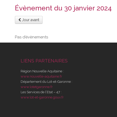
Évènement du 30 janvier 2024
Jour avant
Pas d’évènements
LIENS PARTENAIRES
Région Nouvelle Aquitaine :
www.nouvelle-aquitaine.fr
Département du Lot-et-Garonne :
www.lotetgaronne.fr
Les Services de l’Etat – 47 :
www.lot-et-garonne.gouv.fr