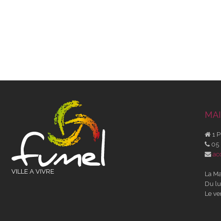
MAI
1 P
05 
ac
VILLE A VIVRE
La Ma
Du lu
Le ve