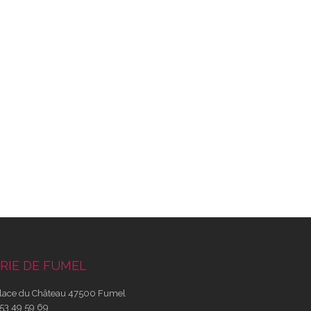
RIE DE FUMEL
lace du Château 47500 Fumel
53 49 59 69