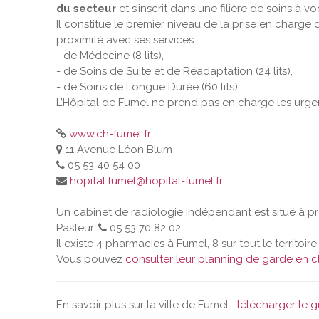
du secteur
et s’inscrit dans une filière de soins à v
Il constitue le premier niveau de la prise en charge 
proximité avec ses services :
- de Médecine (8 lits),
- de Soins de Suite et de Réadaptation (24 lits),
- de Soins de Longue Durée (60 lits).
L’Hôpital de Fumel ne prend pas en charge les urge
www.ch-fumel.fr
11 Avenue Léon Blum
05 53 40 54 00
hopital.fumel@hopital-fumel.fr
Un cabinet de radiologie indépendant est situé à pr
Pasteur.
05 53 70 82 02
Il existe 4 pharmacies à Fumel, 8 sur tout le territ
Vous pouvez
consulter leur planning de garde en cl
En savoir plus sur la ville de Fumel :
télécharger le 