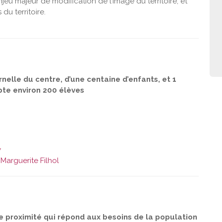
jeu majeur de modification de l’image du territoire, et
du territoire.
elle du centre, d’une centaine d’enfants, et 1
pte environ 200 élèves
y
Marguerite Filhol
e proximité qui répond aux besoins de la population