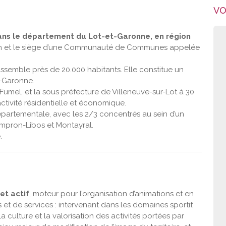
VO
 dans le département du Lot-et-Garonne, en région
anton et le siège d’une Communauté de Communes appelée
semble près de 20.000 habitants. Elle constitue un
t-Garonne.
 Fumel, et la sous préfecture de Villeneuve-sur-Lot à 30
ctivité résidentielle et économique.
épartementale, avec les 2/3 concentrés au sein d’un
mpron-Libos et Montayral.
.
et actif
, moteur pour l’organisation d’animations et en
 et de services : intervenant dans les domaines sportif,
 La culture et la valorisation des activités portées par