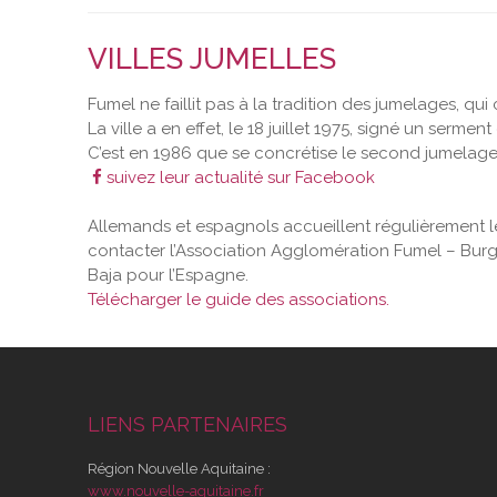
VILLES JUMELLES
Fumel ne faillit pas à la tradition des jumelages, qu
La ville a en effet, le 18 juillet 1975, signé un serm
C’est en 1986 que se concrétise le second jumelage 
suivez leur actualité sur Facebook
Allemands et espagnols accueillent régulièrement l
contacter l’Association Agglomération Fumel – Burg
Baja pour l’Espagne.
Télécharger le guide des associations.
LIENS PARTENAIRES
Région Nouvelle Aquitaine :
www.nouvelle-aquitaine.fr