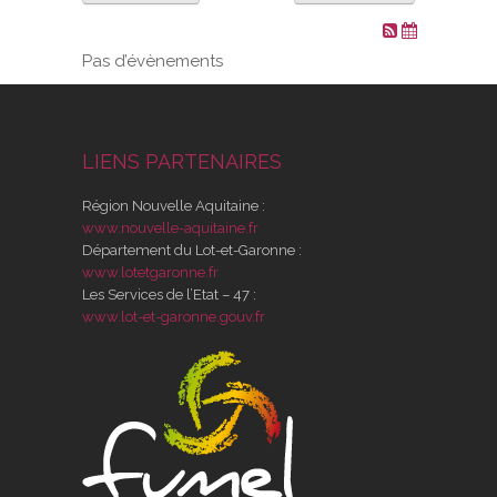
VOS DEMARCHES
Pas d’évènements
VIE SCOLAIRE
LIENS PARTENAIRES
SOCIAL
Région Nouvelle Aquitaine :
SPORTS ET LOISIRS
www.nouvelle-aquitaine.fr
Département du Lot-et-Garonne :
www.lotetgaronne.fr
CULTURE ET PATRIMOINE
Les Services de l’Etat – 47 :
www.lot-et-garonne.gouv.fr
DÉCISIONS & DÉLIBÉRATIONS
RENDEZ-VOUS EN LIGNE