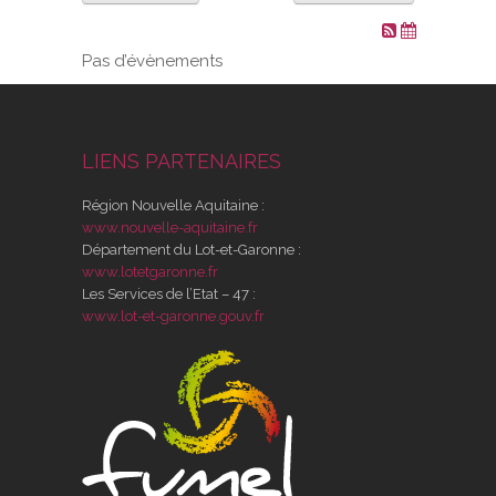
VOS DEMARCHES
Pas d’évènements
VIE SCOLAIRE
LIENS PARTENAIRES
SOCIAL
Région Nouvelle Aquitaine :
SPORTS ET LOISIRS
www.nouvelle-aquitaine.fr
Département du Lot-et-Garonne :
www.lotetgaronne.fr
CULTURE ET PATRIMOINE
Les Services de l’Etat – 47 :
www.lot-et-garonne.gouv.fr
DÉCISIONS & DÉLIBÉRATIONS
RENDEZ-VOUS EN LIGNE