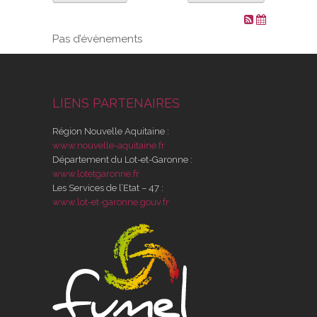
VOS DEMARCHES
Pas d’évènements
VIE SCOLAIRE
LIENS PARTENAIRES
SOCIAL
Région Nouvelle Aquitaine :
SPORTS ET LOISIRS
www.nouvelle-aquitaine.fr
Département du Lot-et-Garonne :
www.lotetgaronne.fr
CULTURE ET PATRIMOINE
Les Services de l’Etat – 47 :
www.lot-et-garonne.gouv.fr
DÉCISIONS & DÉLIBÉRATIONS
RENDEZ-VOUS EN LIGNE