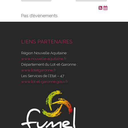
VOS DEMARCHES
Pas d’évènements
VIE SCOLAIRE
LIENS PARTENAIRES
SOCIAL
Région Nouvelle Aquitaine :
SPORTS ET LOISIRS
www.nouvelle-aquitaine.fr
Département du Lot-et-Garonne :
www.lotetgaronne.fr
CULTURE ET PATRIMOINE
Les Services de l’Etat – 47 :
www.lot-et-garonne.gouv.fr
DÉCISIONS & DÉLIBÉRATIONS
RENDEZ-VOUS EN LIGNE