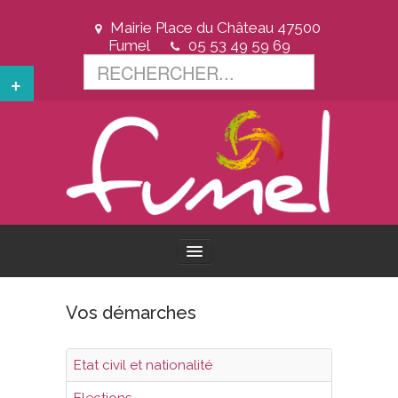
Mairie Place du Château 47500
Fumel
05 53 49 59 69
+
ACCUEIL
Vos démarches
VOTRE VILLE
Etat civil et nationalité
VOTRE MAIRIE
Elections