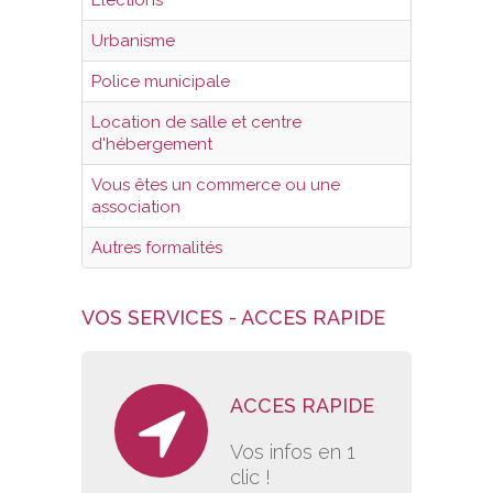
Urbanisme
VOS DEMARCHES
Police municipale
VIE SCOLAIRE
Location de salle et centre
d'hébergement
SOCIAL
Vous êtes un commerce ou une
association
SPORTS ET LOISIRS
Autres formalités
CULTURE ET PATRIMOINE
VOS SERVICES - ACCES RAPIDE
DÉCISIONS & DÉLIBÉRATIONS
RENDEZ-VOUS EN LIGNE
ACCES RAPIDE
Vos infos en 1
clic !