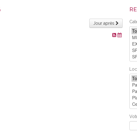
6
RE
Cat
Jour après
Loc
Vot