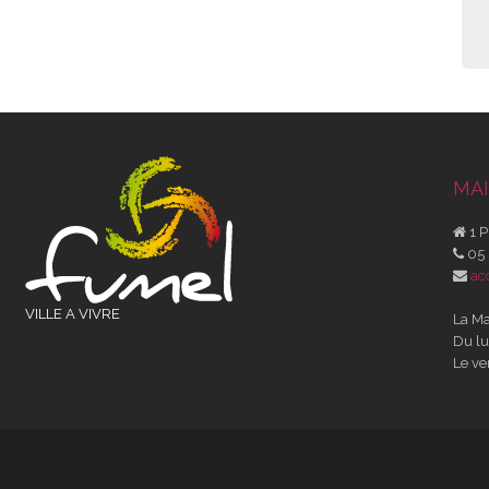
MAI
1 P
05 
ac
VILLE A VIVRE
La Ma
Du lu
Le ve