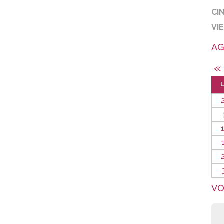
CI
VI
AG
«
VO