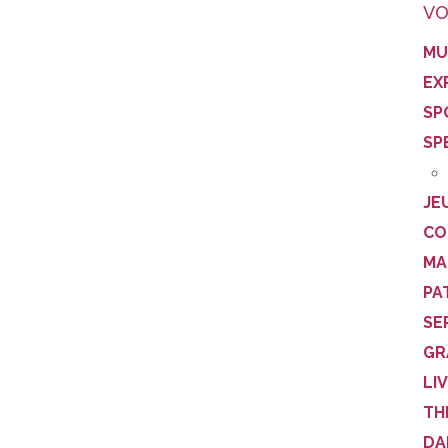
VO
MU
EX
SP
SP
JE
CO
MA
PA
SE
GR
LI
TH
DA