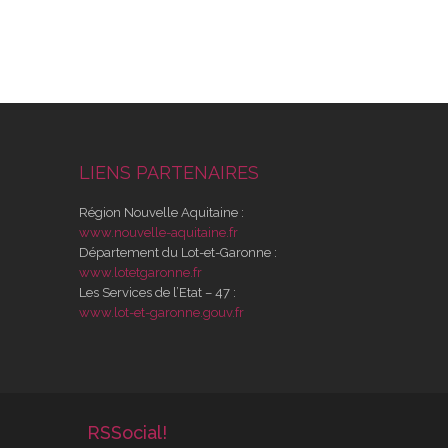
LIENS PARTENAIRES
Région Nouvelle Aquitaine :
www.nouvelle-aquitaine.fr
Département du Lot-et-Garonne :
www.lotetgaronne.fr
Les Services de l’Etat – 47 :
www.lot-et-garonne.gouv.fr
RSSocial!