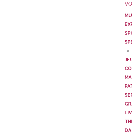
VO
MU
EX
SP
SP
JE
CO
MA
PA
SE
GR
LI
TH
DA