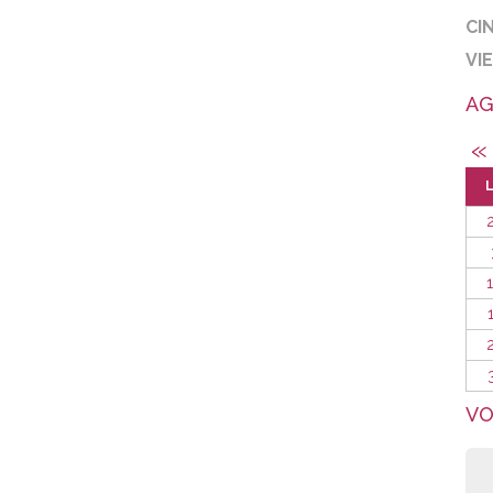
CI
VI
AG
«
VO