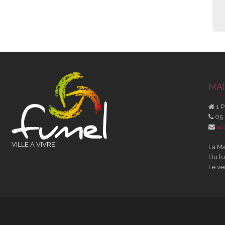
MAI
1 P
05 
ac
VILLE A VIVRE
La Ma
Du lu
Le ve