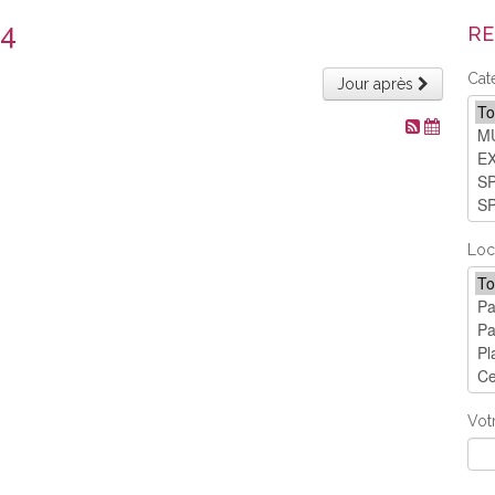
24
RE
Cat
Jour après
Loc
Vot