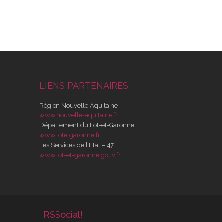
LIENS PARTENAIRES
Région Nouvelle Aquitaine :
www.nouvelle-aquitaine.fr
Département du Lot-et-Garonne :
www.lotetgaronne.fr
Les Services de l’Etat – 47 :
www.lot-et-garonne.gouv.fr
RSSocial!