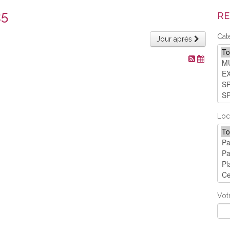
25
RE
Cat
Jour après
Loc
Vot