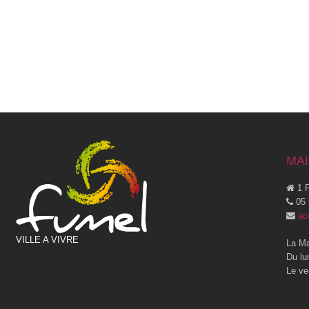
MAI
1 P
05 
ac
VILLE A VIVRE
La Ma
Du lu
Le ve