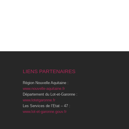
LIENS PARTENAIRES
Région Nouvelle Aquitaine :
www.nouvelle-aquitaine.fr
Département du Lot-et-Garonne :
www.lotetgaronne.fr
Les Services de l’Etat – 47 :
www.lot-et-garonne.gouv.fr