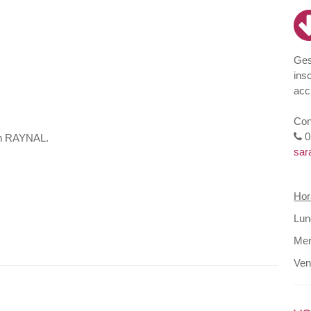
Ges
ins
acc
Con
0
rah RAYNAL.
sar
Hor
Lun
Mer
Ven