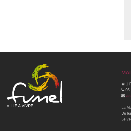
MAI
1 P
05 
ac
VILLE A VIVRE
La Ma
Du lu
Le ve