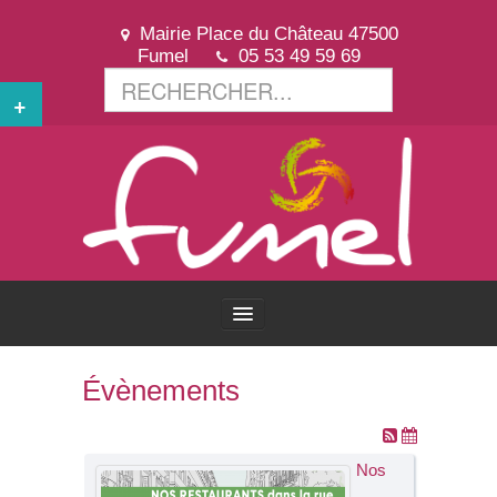
Mairie Place du Château 47500
Fumel
05 53 49 59 69
+
ACCUEIL
Évènements
VOTRE VILLE
Nos
VOTRE MAIRIE