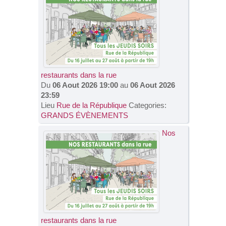
VOS DEMARCHES
VIE SCOLAIRE
restaurants dans la rue
SOCIAL
Du
06 Aout 2026 19:00
au
06 Aout 2026
23:59
SPORTS ET LOISIRS
Lieu
Rue de la République
Categories:
GRANDS ÉVÈNEMENTS
CULTURE ET PATRIMOINE
Nos
DÉCISIONS & DÉLIBÉRATIONS
RENDEZ-VOUS EN LIGNE
restaurants dans la rue