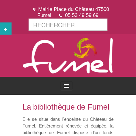
Mairie Place du Château 47500
Fumel
05 53 49 59 69
+
ACCUEIL
La bibliothèque de Fumel
VOTRE VILLE
Elle se situe dans l'enceinte du Château de
Fumel. Entièrement rénovée et équipée, la
bibliothèque de Fumel dispose d'un fonds
VOTRE MAIRIE