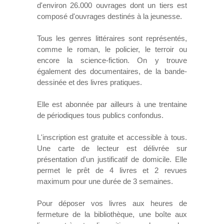
d'environ 26.000 ouvrages dont un tiers est
composé d'ouvrages destinés à la jeunesse.
VOS DEMARCHES
Tous les genres littéraires sont représentés,
VIE SCOLAIRE
comme le roman, le policier, le terroir ou
encore la science-fiction. On y trouve
également des documentaires, de la bande-
SOCIAL
dessinée et des livres pratiques.
SPORTS ET LOISIRS
Elle est abonnée par ailleurs à une trentaine
de périodiques tous publics confondus.
CULTURE ET PATRIMOINE
L'inscription est gratuite et accessible à tous.
Une carte de lecteur est délivrée sur
DÉCISIONS & DÉLIBÉRATIONS
présentation d'un justificatif de domicile. Elle
permet le prêt de 4 livres et 2 revues
RENDEZ-VOUS EN LIGNE
maximum pour une durée de 3 semaines.
Pour déposer vos livres aux heures de
fermeture de la bibliothèque, une boîte aux