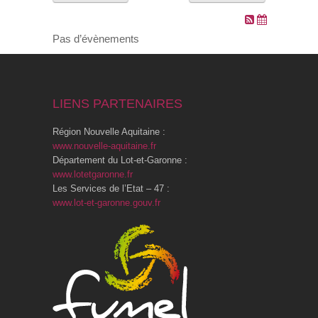
VOS DEMARCHES
Pas d’évènements
VIE SCOLAIRE
LIENS PARTENAIRES
SOCIAL
Région Nouvelle Aquitaine :
SPORTS ET LOISIRS
www.nouvelle-aquitaine.fr
Département du Lot-et-Garonne :
www.lotetgaronne.fr
CULTURE ET PATRIMOINE
Les Services de l’Etat – 47 :
www.lot-et-garonne.gouv.fr
DÉCISIONS & DÉLIBÉRATIONS
RENDEZ-VOUS EN LIGNE