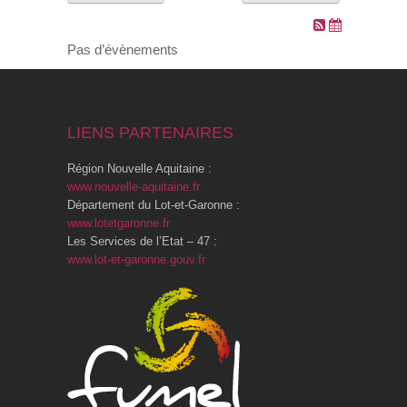
VOS DEMARCHES
Pas d’évènements
VIE SCOLAIRE
LIENS PARTENAIRES
SOCIAL
Région Nouvelle Aquitaine :
SPORTS ET LOISIRS
www.nouvelle-aquitaine.fr
Département du Lot-et-Garonne :
www.lotetgaronne.fr
CULTURE ET PATRIMOINE
Les Services de l’Etat – 47 :
www.lot-et-garonne.gouv.fr
DÉCISIONS & DÉLIBÉRATIONS
RENDEZ-VOUS EN LIGNE