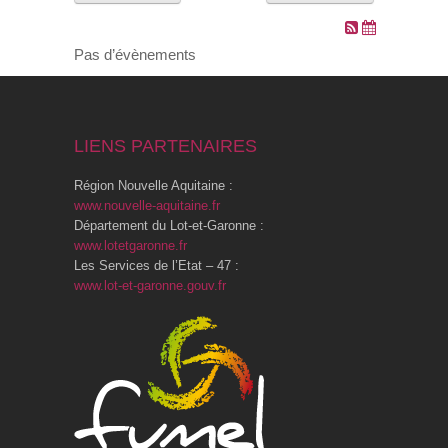
VOS DEMARCHES
Pas d’évènements
VIE SCOLAIRE
LIENS PARTENAIRES
SOCIAL
Région Nouvelle Aquitaine :
SPORTS ET LOISIRS
www.nouvelle-aquitaine.fr
Département du Lot-et-Garonne :
www.lotetgaronne.fr
CULTURE ET PATRIMOINE
Les Services de l’Etat – 47 :
www.lot-et-garonne.gouv.fr
DÉCISIONS & DÉLIBÉRATIONS
RENDEZ-VOUS EN LIGNE