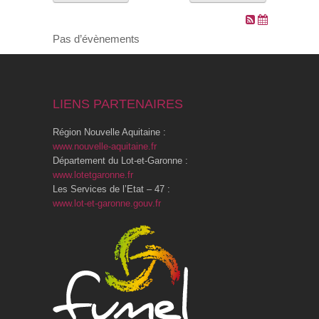
VOS DEMARCHES
Pas d’évènements
VIE SCOLAIRE
LIENS PARTENAIRES
SOCIAL
Région Nouvelle Aquitaine :
SPORTS ET LOISIRS
www.nouvelle-aquitaine.fr
Département du Lot-et-Garonne :
www.lotetgaronne.fr
CULTURE ET PATRIMOINE
Les Services de l’Etat – 47 :
www.lot-et-garonne.gouv.fr
DÉCISIONS & DÉLIBÉRATIONS
RENDEZ-VOUS EN LIGNE