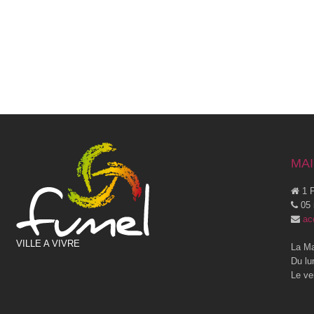
MAI
1 P
05 
ac
VILLE A VIVRE
La Ma
Du lu
Le ve