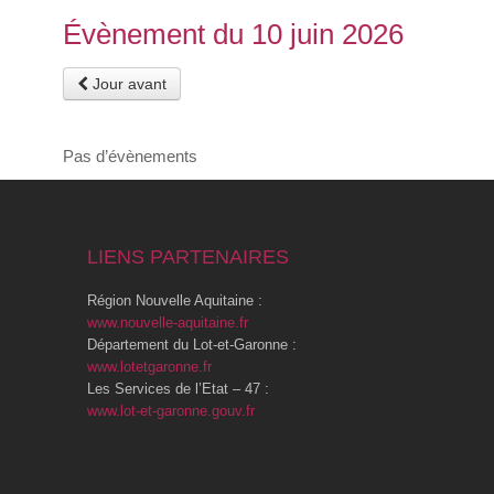
Évènement du 10 juin 2026
Jour avant
Pas d’évènements
LIENS PARTENAIRES
Région Nouvelle Aquitaine :
www.nouvelle-aquitaine.fr
Département du Lot-et-Garonne :
www.lotetgaronne.fr
Les Services de l’Etat – 47 :
www.lot-et-garonne.gouv.fr