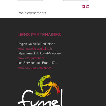
VOS DEMARCHES
Pas d’évènements
VIE SCOLAIRE
LIENS PARTENAIRES
SOCIAL
Région Nouvelle Aquitaine :
SPORTS ET LOISIRS
www.nouvelle-aquitaine.fr
Département du Lot-et-Garonne :
www.lotetgaronne.fr
CULTURE ET PATRIMOINE
Les Services de l’Etat – 47 :
www.lot-et-garonne.gouv.fr
DÉCISIONS & DÉLIBÉRATIONS
RENDEZ-VOUS EN LIGNE