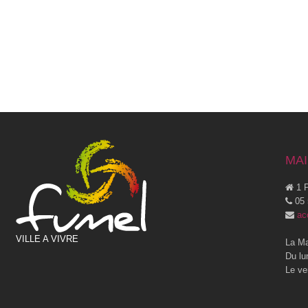
MAI
1 P
05 
ac
VILLE A VIVRE
La Ma
Du lu
Le ve