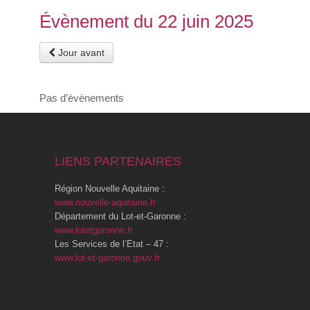
Évènement du 22 juin 2025
Jour avant
Pas d’évènements
LIENS PARTENAIRES
Région Nouvelle Aquitaine :
www.nouvelle-aquitaine.fr
Département du Lot-et-Garonne :
www.lotetgaronne.fr
Les Services de l’Etat – 47 :
www.lot-et-garonne.gouv.fr