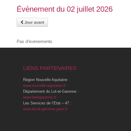
Évènement du 02 juillet 2026
Jour avant
Pas d’évènements
LIENS PARTENAIRES
Région Nouvelle Aquitaine :
www.nouvelle-aquitaine.fr
Département du Lot-et-Garonne :
www.lotetgaronne.fr
Les Services de l’Etat – 47 :
www.lot-et-garonne.gouv.fr