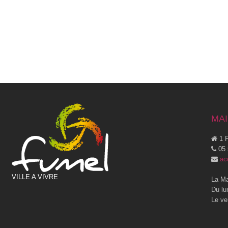
MAI
1 P
05 
ac
VILLE A VIVRE
La Ma
Du lu
Le ve