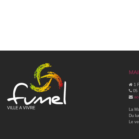
MAI
1 P
05 
ac
VILLE A VIVRE
La Ma
Du lu
Le ve