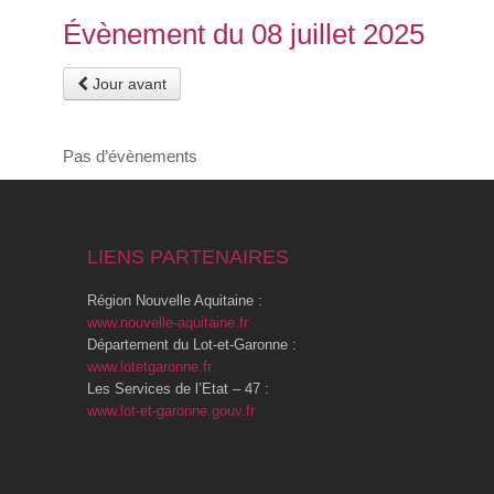
Évènement du 08 juillet 2025
Jour avant
Pas d’évènements
LIENS PARTENAIRES
Région Nouvelle Aquitaine :
www.nouvelle-aquitaine.fr
Département du Lot-et-Garonne :
www.lotetgaronne.fr
Les Services de l’Etat – 47 :
www.lot-et-garonne.gouv.fr