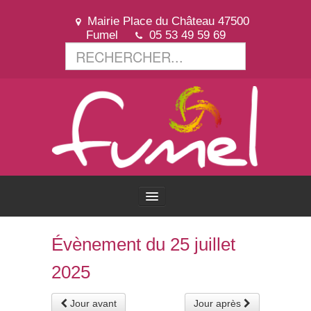
Mairie Place du Château 47500
Fumel
05 53 49 59 69
ACCUEIL
Évènement du 25 juillet
2025
VOTRE VILLE
Jour avant
Jour après
VOTRE MAIRIE