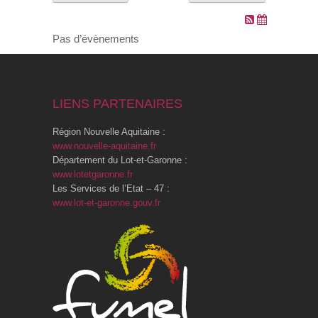
VOS DEMARCHES
Pas d’évènements
VIE SCOLAIRE
LIENS PARTENAIRES
SOCIAL
Région Nouvelle Aquitaine :
SPORTS ET LOISIRS
www.nouvelle-aquitaine.fr
Département du Lot-et-Garonne :
www.lotetgaronne.fr
CULTURE ET PATRIMOINE
Les Services de l’Etat – 47 :
www.lot-et-garonne.gouv.fr
DÉCISIONS & DÉLIBÉRATIONS
RENDEZ-VOUS EN LIGNE