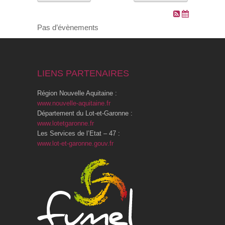
VOS DEMARCHES
Pas d’évènements
VIE SCOLAIRE
LIENS PARTENAIRES
SOCIAL
Région Nouvelle Aquitaine :
SPORTS ET LOISIRS
www.nouvelle-aquitaine.fr
Département du Lot-et-Garonne :
www.lotetgaronne.fr
CULTURE ET PATRIMOINE
Les Services de l’Etat – 47 :
www.lot-et-garonne.gouv.fr
DÉCISIONS & DÉLIBÉRATIONS
RENDEZ-VOUS EN LIGNE