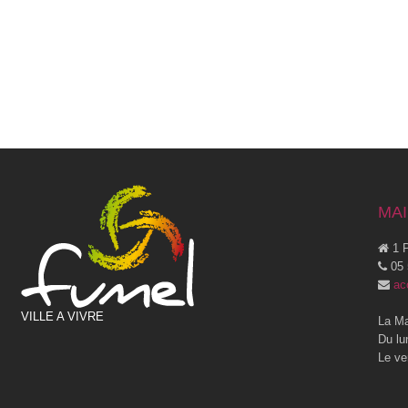
MAI
1 P
05 
ac
VILLE A VIVRE
La Ma
Du lu
Le ve