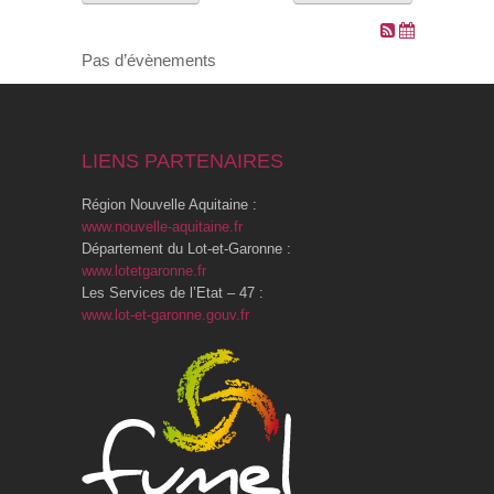
VOS DEMARCHES
Pas d’évènements
VIE SCOLAIRE
LIENS PARTENAIRES
SOCIAL
Région Nouvelle Aquitaine :
SPORTS ET LOISIRS
www.nouvelle-aquitaine.fr
Département du Lot-et-Garonne :
www.lotetgaronne.fr
CULTURE ET PATRIMOINE
Les Services de l’Etat – 47 :
www.lot-et-garonne.gouv.fr
DÉCISIONS & DÉLIBÉRATIONS
RENDEZ-VOUS EN LIGNE