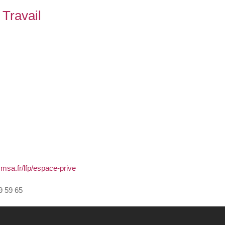
Travail
msa.fr/lfp/espace-prive
9 59 65