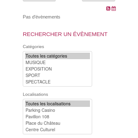
VOS DEMARCHES
Pas d’évènements
VIE SCOLAIRE
RECHERCHER UN ÉVÈNEMENT
SOCIAL
Catégories
SPORTS ET LOISIRS
CULTURE ET PATRIMOINE
DÉCISIONS & DÉLIBÉRATIONS
Localisations
RENDEZ-VOUS EN LIGNE