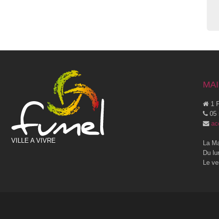
MAI
1 P
05 
ac
VILLE A VIVRE
La Ma
Du lu
Le ve