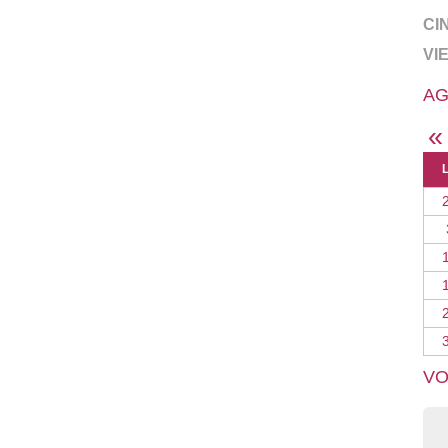
CI
VI
AG
«
VO