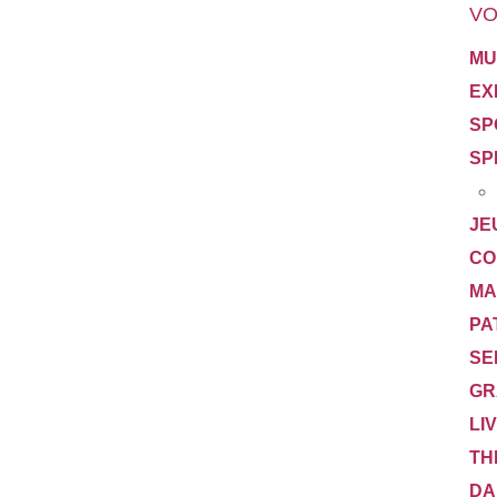
VO
MU
EX
SP
SP
JE
CO
MA
PA
SE
GR
LI
TH
DA