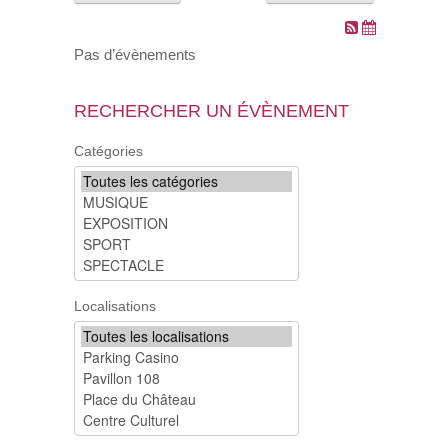
VOS DEMARCHES
Pas d’évènements
VIE SCOLAIRE
RECHERCHER UN ÉVÈNEMENT
SOCIAL
Catégories
SPORTS ET LOISIRS
CULTURE ET PATRIMOINE
DÉCISIONS & DÉLIBÉRATIONS
Localisations
RENDEZ-VOUS EN LIGNE