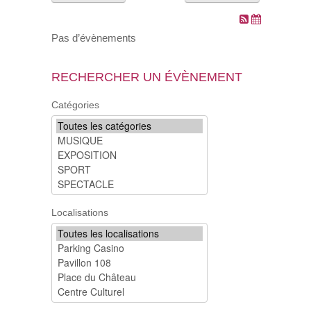
VOS DEMARCHES
Pas d’évènements
VIE SCOLAIRE
RECHERCHER UN ÉVÈNEMENT
SOCIAL
Catégories
SPORTS ET LOISIRS
CULTURE ET PATRIMOINE
DÉCISIONS & DÉLIBÉRATIONS
Localisations
RENDEZ-VOUS EN LIGNE