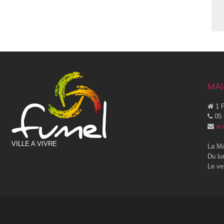
MAI
1 P
05 
ac
VILLE A VIVRE
La Ma
Du lu
Le ve