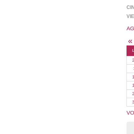
CI
VI
AG
«
VO