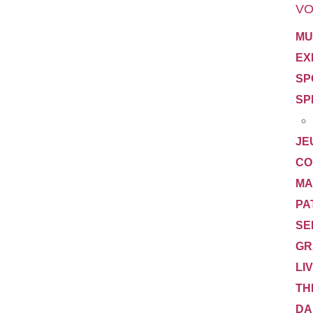
VO
MU
EX
SP
SP
JE
CO
MA
PA
SE
GR
LI
TH
DA