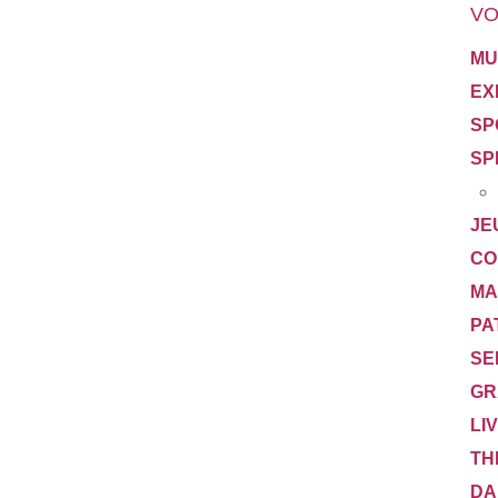
VO
MU
EX
SP
SP
JE
CO
MA
PA
SE
GR
LI
TH
DA