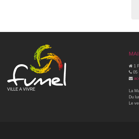
MAI
1 P
05 
ac
VILLE A VIVRE
La Ma
Du lu
Le ve