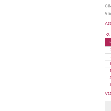
CI
VI
AG
«
VO