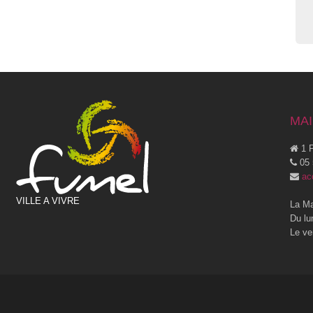
MAI
1 P
05 
ac
VILLE A VIVRE
La Ma
Du lu
Le ve