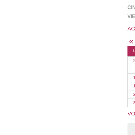
CI
VI
AG
«
VO