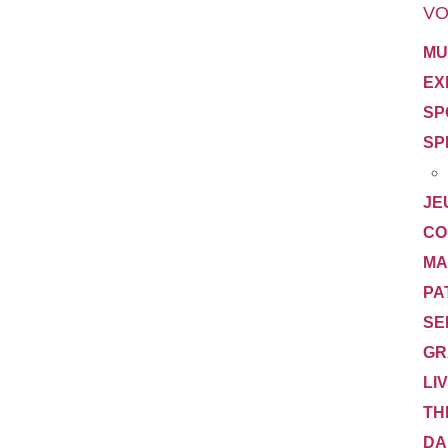
VO
MU
EX
SP
SP
JE
CO
MA
PA
SE
GR
LI
TH
DA