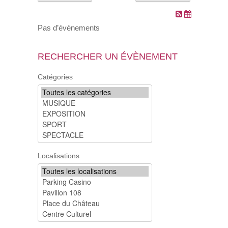
VOS DEMARCHES
Pas d’évènements
VIE SCOLAIRE
RECHERCHER UN ÉVÈNEMENT
SOCIAL
Catégories
SPORTS ET LOISIRS
CULTURE ET PATRIMOINE
DÉCISIONS & DÉLIBÉRATIONS
Localisations
RENDEZ-VOUS EN LIGNE