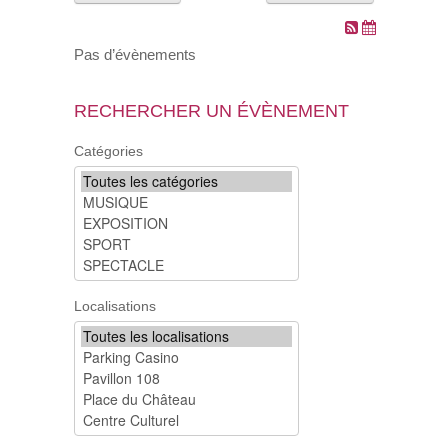
VOS DEMARCHES
Pas d’évènements
VIE SCOLAIRE
RECHERCHER UN ÉVÈNEMENT
SOCIAL
Catégories
SPORTS ET LOISIRS
CULTURE ET PATRIMOINE
DÉCISIONS & DÉLIBÉRATIONS
Localisations
RENDEZ-VOUS EN LIGNE