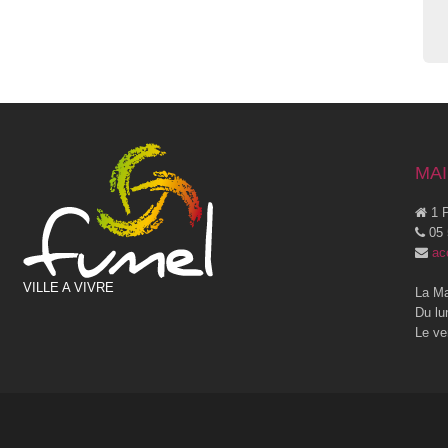
MAI
1 P
05 
ac
VILLE A VIVRE
La Ma
Du lu
Le ve