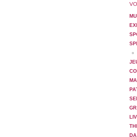
VO
MU
EX
SP
SP
JE
CO
MA
PA
SE
GR
LI
TH
DA