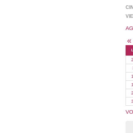
CI
VI
AG
«
VO