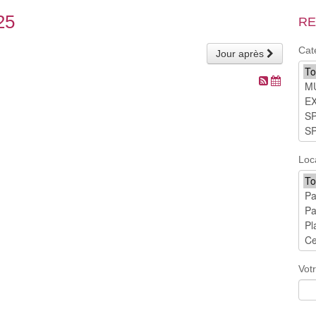
25
RE
Cat
Jour après
Loc
Vot