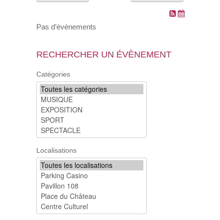
VOS DEMARCHES
Pas d’évènements
VIE SCOLAIRE
RECHERCHER UN ÉVÈNEMENT
SOCIAL
Catégories
SPORTS ET LOISIRS
CULTURE ET PATRIMOINE
DÉCISIONS & DÉLIBÉRATIONS
Localisations
RENDEZ-VOUS EN LIGNE