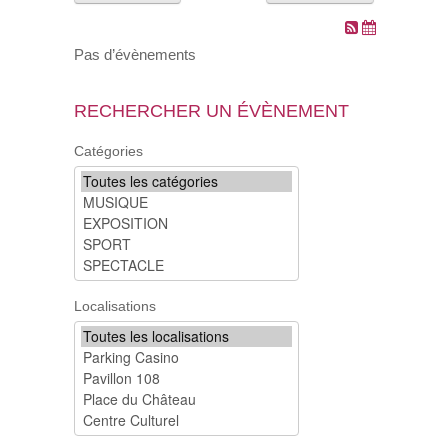
VOS DEMARCHES
Pas d’évènements
VIE SCOLAIRE
RECHERCHER UN ÉVÈNEMENT
SOCIAL
Catégories
SPORTS ET LOISIRS
CULTURE ET PATRIMOINE
DÉCISIONS & DÉLIBÉRATIONS
Localisations
RENDEZ-VOUS EN LIGNE