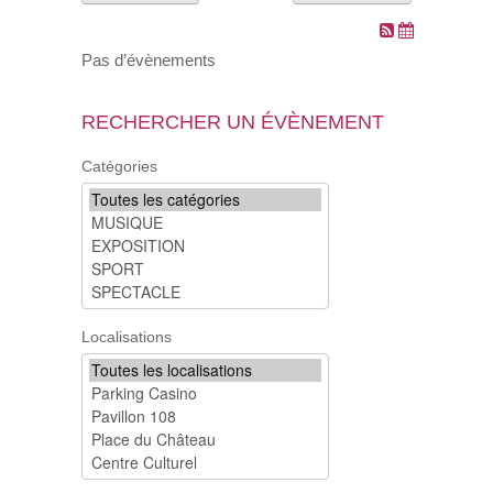
VOS DEMARCHES
Pas d’évènements
VIE SCOLAIRE
RECHERCHER UN ÉVÈNEMENT
SOCIAL
Catégories
SPORTS ET LOISIRS
CULTURE ET PATRIMOINE
DÉCISIONS & DÉLIBÉRATIONS
Localisations
RENDEZ-VOUS EN LIGNE