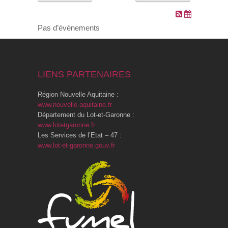
VOS DEMARCHES
Pas d’évènements
VIE SCOLAIRE
LIENS PARTENAIRES
SOCIAL
Région Nouvelle Aquitaine :
SPORTS ET LOISIRS
www.nouvelle-aquitaine.fr
Département du Lot-et-Garonne :
www.lotetgaronne.fr
CULTURE ET PATRIMOINE
Les Services de l’Etat – 47 :
www.lot-et-garonne.gouv.fr
DÉCISIONS & DÉLIBÉRATIONS
RENDEZ-VOUS EN LIGNE