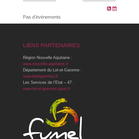
VOS DEMARCHES
Pas d’évènements
VIE SCOLAIRE
LIENS PARTENAIRES
SOCIAL
Région Nouvelle Aquitaine :
SPORTS ET LOISIRS
www.nouvelle-aquitaine.fr
Département du Lot-et-Garonne :
www.lotetgaronne.fr
CULTURE ET PATRIMOINE
Les Services de l’Etat – 47 :
www.lot-et-garonne.gouv.fr
DÉCISIONS & DÉLIBÉRATIONS
RENDEZ-VOUS EN LIGNE