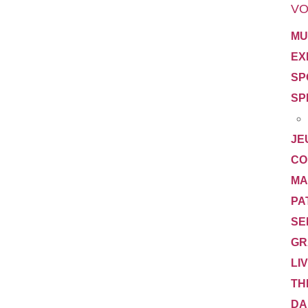
VO
MU
EX
SP
SP
JE
CO
MA
PA
SE
GR
LI
TH
DA