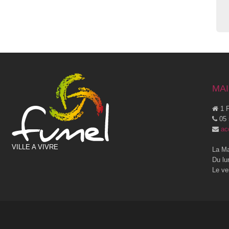
MAI
1 P
05 
ac
VILLE A VIVRE
La Ma
Du lu
Le ve