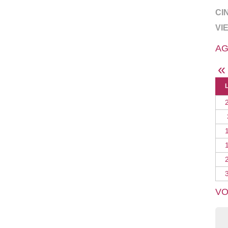
CI
VI
AG
«
VO