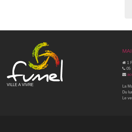
MAI
1 P
05 
ac
VILLE A VIVRE
La Ma
Du lu
Le ve