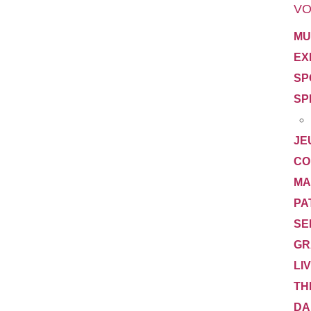
VO
MU
EX
SP
SP
JE
CO
MA
PA
SE
GR
LI
TH
DA