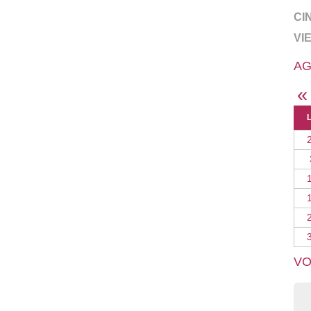
CI
VI
AG
«
VO