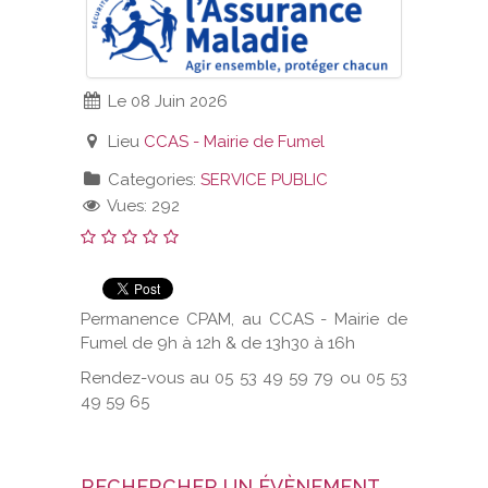
VOS DEMARCHES
Le 08 Juin 2026
VIE SCOLAIRE
Lieu
CCAS - Mairie de Fumel
SOCIAL
Categories:
SERVICE PUBLIC
Vues: 292
SPORTS ET LOISIRS
CULTURE ET PATRIMOINE
Permanence CPAM, au CCAS - Mairie de
DÉCISIONS & DÉLIBÉRATIONS
Fumel de 9h à 12h & de 13h30 à 16h
Rendez-vous au 05 53 49 59 79 ou 05 53
RENDEZ-VOUS EN LIGNE
49 59 65
RECHERCHER UN ÉVÈNEMENT