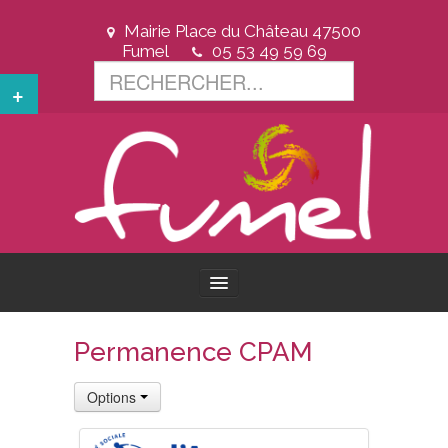
Mairie Place du Château 47500
Fumel
05 53 49 59 69
+
ACCUEIL
Permanence CPAM
VOTRE VILLE
Options
VOTRE MAIRIE